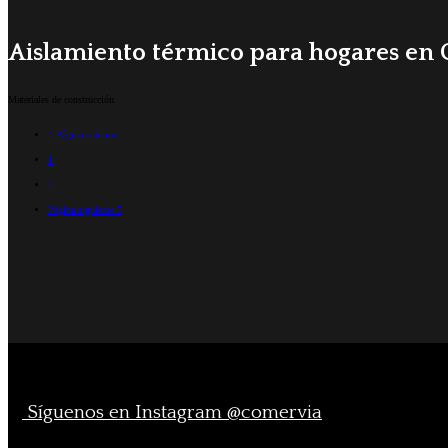
Aislamiento térmico para hogares en G
Materiales de construcción
4
Página anterior
1
2
Página siguiente
5
Síguenos en Instagram @comervia